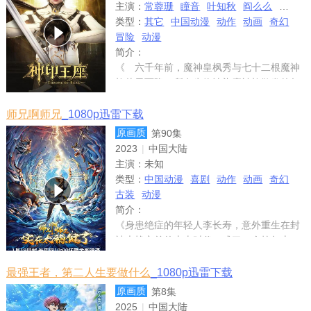
主演：
常蓉珊
瞳音
叶知秋
阎么么
藤新
类型：
其它
中国动漫
动作
动画
奇幻
冒险
动漫
简介：
《 六千年前，魔神皇枫秀与七十二根魔神
柱从天而降，所有生物沾染魔神柱散发的气
息，立刻会变异成魔族生物，人类随之进入
黑暗年代。随后，人类强者自行组织六大圣
师兄啊师兄
_1080p迅雷下载
殿，阻挡魔族前进的脚步，逐渐形成人魔共
原画质
第90集
存的局面。
2023
|
中国大陆
主演：
未知
类型：
中国动漫
喜剧
动作
动画
奇幻
古装
动漫
简介：
《身患绝症的年轻人李长寿，意外重生在封
神大战之前的上古时代，成了一个炼气士。
为了修得长生不老且能在残酷的洪荒安身立
命，他低调行事，凡事谋而后动，从不轻易
最强王者，第二人生要做什么
_1080p迅雷下载
步入危险之中，藏底牌，修遁术，炼丹毒，
原画质
第8集
直到有一天，
2025
|
中国大陆