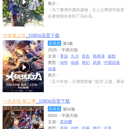
简介：
《为了整理外婆的遗物，主人公鹰原羽依里
在暑假独自来到了鸟白岛。
大侠请上功
_1080p迅雷下载
原画质
第3集
2025
|
中国大陆
主演：
零柒
久川
良生
韩雨泽
崔凯
类型：
动作
动画
奇幻
武侠
中国动漫
动漫
简介：
《五十年前，江湖突然被 “混沌”入侵，慕容
穹组建魔教对抗，艰难苦战不得胜利。神使
易枝花降临，教会众人妖化功法成功战胜混
沌。可神使离开，妖化功法传入江湖后失
一念永恒 第三季
_1080p迅雷下载
控，慕容穹失望退隐。他的手下余化冰趁机
原画质
第50集
上位，改良
2024
|
中国大陆
主演：
苏尚卿
类型：
喜剧
动作
动画
奇幻
古装