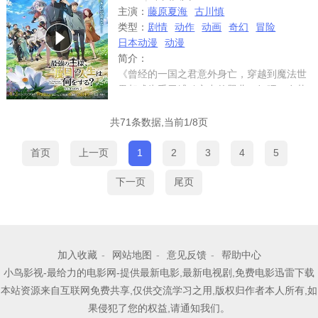
主演：
藤原夏海
古川慎
类型：
剧情
动作
动画
奇幻
冒险
日本动漫
动漫
简介：
《曾经的一国之君意外身亡，穿越到魔法世
界却成为手无缚鸡之力的婴儿？好吧，在壮
阔而神秘的世界从零开始！比修炼更重要的
是，他要先学会如何自己上厕所…离开襁褓
共71条数据,当前1/8页
成为强者，失去了尊贵王冠的他，用利剑为
自己加冕！
首页
上一页
1
2
3
4
5
下一页
尾页
加入收藏
-
网站地图
-
意见反馈
-
帮助中心
小鸟影视-最给力的电影网-提供最新电影,最新电视剧,免费电影迅雷下载
本站资源来自互联网免费共享,仅供交流学习之用,版权归作者本人所有,如
果侵犯了您的权益,请通知我们。