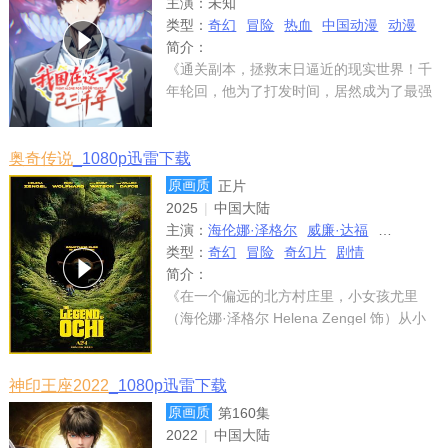
主演：
未知
类型：
奇幻
冒险
热血
中国动漫
动漫
简介：
《通关副本，拯救末日逼近的现实世界！千
年轮回，他为了打发时间，居然成为了最强
的存在。这一次，他要如何阻止末日终局?
奥奇传说
_1080p迅雷下载
原画质
正片
2025
|
中国大陆
主演：
海伦娜·泽格尔
威廉·达福
菲恩·伍法
类型：
奇幻
冒险
奇幻片
剧情
简介：
《在一个偏远的北方村庄里，小女孩尤里
（海伦娜·泽格尔 Helena Zengel 饰）从小
就养成了天黑后绝不外出的习惯，并惧怕被
称为“奥奇”的隐居森林生物。当一只小“奥
奇”被它的族群遗弃时，尤里开启冒险
神印王座2022
_1080p迅雷下载
原画质
第160集
2022
|
中国大陆