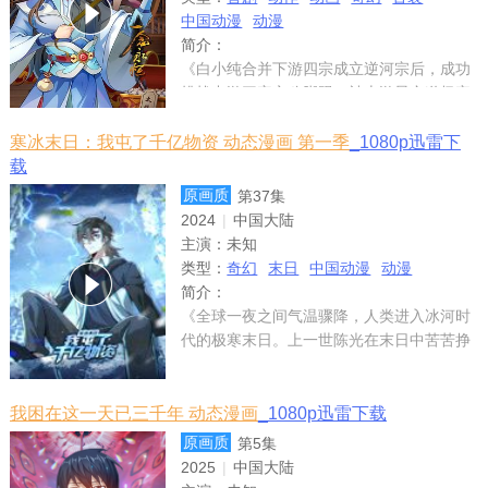
中国动漫
动漫
简介：
《白小纯合并下游四宗成立逆河宗后，成功
挑战中游三宗立稳脚跟，被上游星空道极宗
天人指名做质子，开启第三季质子篇。
寒冰末日：我屯了千亿物资 动态漫画 第一季
_1080p迅雷下
载
原画质
第37集
2024
|
中国大陆
主演：
未知
类型：
奇幻
末日
中国动漫
动漫
简介：
《全球一夜之间气温骤降，人类进入冰河时
代的极寒末日。上一世陈光在末日中苦苦挣
扎，最后冻饿而死。重生回到末日前的一个
月，陈光囤积各种物资，打造末日堡垒，提
前获得能力。寒冰末日到来，陈光躺在末日
我困在这一天已三千年 动态漫画
_1080p迅雷下载
安全屋中，享
原画质
第5集
2025
|
中国大陆