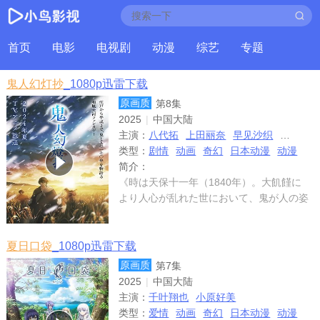
首页
电影
电视剧
动漫
综艺
专题
鬼人幻灯抄
_1080p迅雷下载
原画质
第8集
2025
|
中国大陆
主演：
八代拓
上田丽奈
早见沙织
白熊宽
类型：
剧情
动画
奇幻
日本动漫
动漫
简介：
《時は天保十一年（1840年）。大飢饉に
より人心が乱れた世において、鬼が人の姿
に化け、戯れに人をたぶらかすようになっ
ていた。
夏日口袋
_1080p迅雷下载
原画质
第7集
2025
|
中国大陆
主演：
千叶翔也
小原好美
类型：
爱情
动画
奇幻
日本动漫
动漫