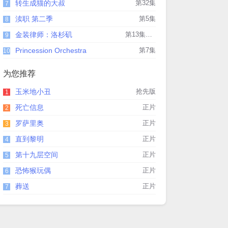
转生成猫的大叔
第32集
7
渎职 第二季
第5集
8
金装律师：洛杉矶
第13集完结
9
Princession Orchestra
第7集
10
为您推荐
玉米地小丑
抢先版
1
死亡信息
正片
2
罗萨里奥
正片
3
直到黎明
正片
4
第十九层空间
正片
5
恐怖猴玩偶
正片
6
葬送
正片
7