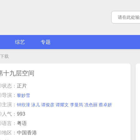
综艺
专题
下载
第十九层空间
◎状态：
正片
◎导演：
黎妙雪
◎主演：
钟欣潼
泳儿
谭俊彦
谭耀文
李曼筠
冼色丽
蔡卓妍
◎人气：
993
◎语言：
粤语
◎地区：
中国香港