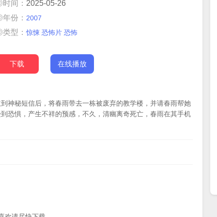
◎时间：
2025-05-26
◎年份：
2007
◎类型：
惊悚
恐怖片
恐怖
下载
在线播放
收到神秘短信后，将春雨带去一栋被废弃的教学楼，并请春雨帮她
受到恐惧，产生不祥的预感，不久，清幽离奇死亡，春雨在其手机
喜欢请尽快下载。