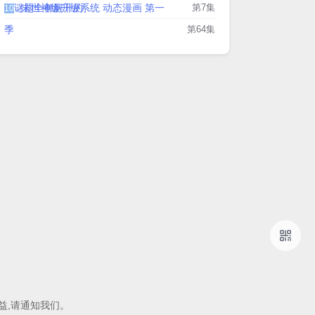
把谜题全都解开的
末世神级升级系统 动态漫画 第一
第7集
10
季
第64集
益,请通知我们。