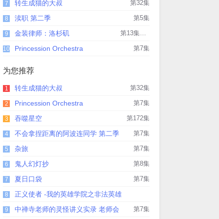
转生成猫的大叔
第32集
7
渎职 第二季
第5集
8
金装律师：洛杉矶
第13集完结
9
Princession Orchestra
第7集
10
为您推荐
转生成猫的大叔
第32集
1
Princession Orchestra
第7集
2
吞噬星空
第172集
3
不会拿捏距离的阿波连同学 第二季
第7集
4
杂旅
第7集
5
鬼人幻灯抄
第8集
6
夏日口袋
第7集
7
正义使者 -我的英雄学院之非法英雄
8
中禅寺老师的灵怪讲义实录 老师会
第7集
9