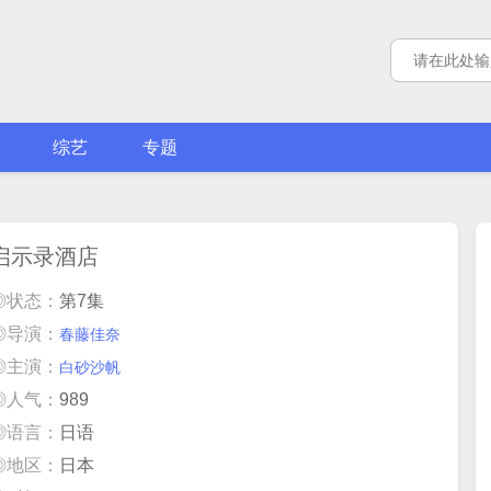
综艺
专题
启示录酒店
◎状态：
第7集
◎导演：
春藤佳奈
◎主演：
白砂沙帆
◎人气：
989
◎语言：
日语
◎地区：
日本