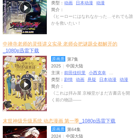
类型：
动画
日本动漫
动漫
简介：
《ヒーローにはなれなかった…それでも誰
かを救いたい！
中禅寺老师的灵怪讲义实录 老师会把谜题全都解开的
_1080p迅雷下载
原画质
第7集
2025
|
中国大陆
主演：
前田佳织里
小西克幸
立花慎之介
类型：
剧情
动画
悬疑
日本动漫
动漫
简介：
《これは拝み屋 京極堂がまだ古書店を開
く前の物語――
末世神级升级系统 动态漫画 第一季
_1080p迅雷下载
原画质
第64集
2024
|
中国大陆