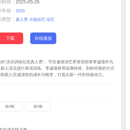
◎时间：
2025-05-26
◎年份：
2025
◎类型：
真人秀
大陆综艺
综艺
下载
在线播放
的“演员训练纪实真人秀”。节目邀请演艺界资深前辈李诚儒作为
位新人演员进行表演训练。李诚儒将用追溯传统、剖析经典的方式
帮助新人完成演技的成长与蜕变，打造出新一代年轻核动力。
第4期
第5期
喜欢请尽快下载。