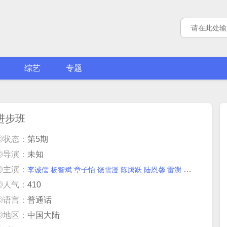
综艺
专题
进步班
◎状态：
第5期
◎导演：
未知
◎主演：
李诚儒
杨智斌
章子怡
饶雪漫
陈腾跃
陆恩馨
雷澍
刘胤君
李奕
◎人气：
410
◎语言：
普通话
◎地区：
中国大陆