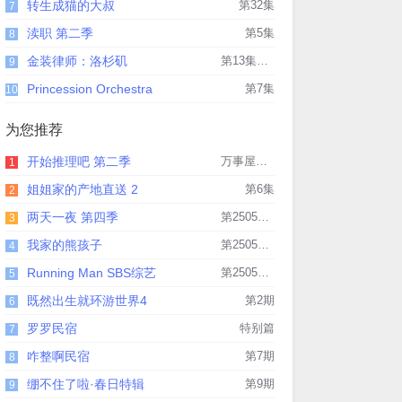
转生成猫的大叔
第32集
7
渎职 第二季
第5集
8
金装律师：洛杉矶
第13集完结
9
Princession Orchestra
第7集
10
为您推荐
开始推理吧 第二季
万事屋第3期下
1
姐姐家的产地直送 2
第6集
2
两天一夜 第四季
第250518期
3
我家的熊孩子
第250518期
4
Running Man SBS综艺
第250518期
5
既然出生就环游世界4
第2期
6
罗罗民宿
特别篇
7
咋整啊民宿
第7期
8
绷不住了啦·春日特辑
第9期
9