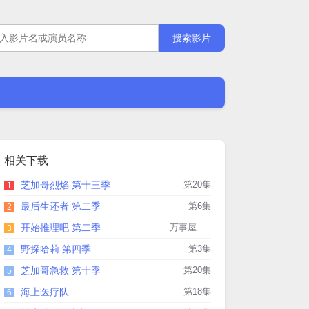
相关下载
芝加哥烈焰 第十三季
第20集
1
最后生还者 第二季
第6集
2
开始推理吧 第二季
万事屋第3期下
3
臻
孙丞潇
上淇
师子寻
王阡惠
王术一
徐好
肖凯文
Yamy
赵樱子
野探哈莉 第四季
第3集
4
芝加哥急救 第十季
第20集
5
海上医疗队
第18集
6