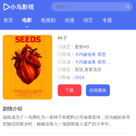
首页
电影
电视剧
动漫
综艺
专题
种子
◎状态：
更新HD
◎导演：
卡内赫迪奥·霍恩
◎主演：
卡内赫迪奥·霍恩
帕特里克·加洛
◎语言：
英语,莫霍克语
◎年份：
2024
下载
在线播放
剧情介绍
瑞格成为了一名网红为一家种子和肥料公司做着宣传，但当她的表哥
把她召回家乡时，她被迫卷入一场拯救族人遗产的斗争中。