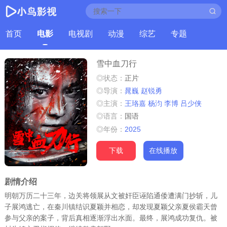
首页
电影
电视剧
动漫
综艺
专题
雪中血刀行
◎状态：
正片
◎导演：
晁巍
赵锐勇
◎主演：
王珞嘉
杨汮
李博
吕少侠
◎语言：
国语
◎年份：
2025
下载
在线播放
剧情介绍
明朝万历二十三年，边关将领展从文被奸臣诬陷通倭遭满门抄斩，儿
子展鸿逃亡，在秦川镇结识夏颖并相恋，却发现夏颖父亲夏侯霸天曾
参与父亲的案子，背后真相逐渐浮出水面。最终，展鸿成功复仇。被